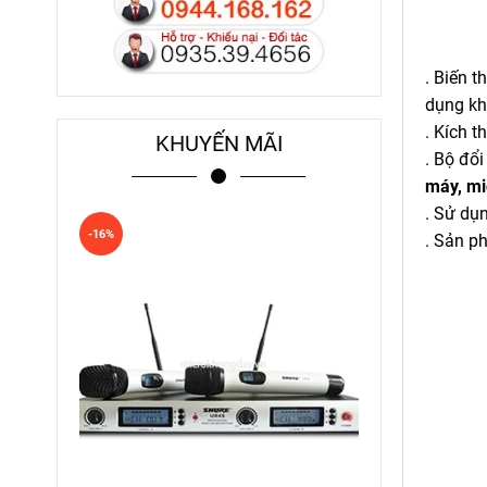
. Biến 
dụng khi
. Kích 
KHUYẾN MÃI
. Bộ đổ
máy, mi
. Sử dụn
-16%
. Sản p