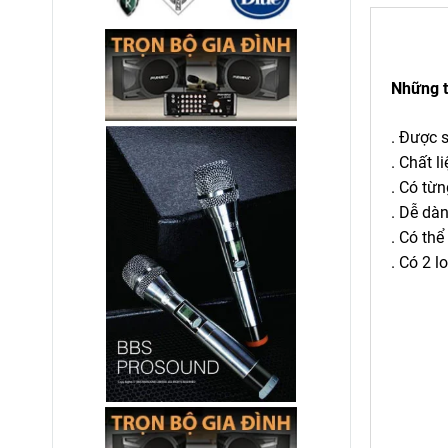
Những t
. Được s
. Chất l
. Có từn
. Dễ dà
. Có th
. Có 2 