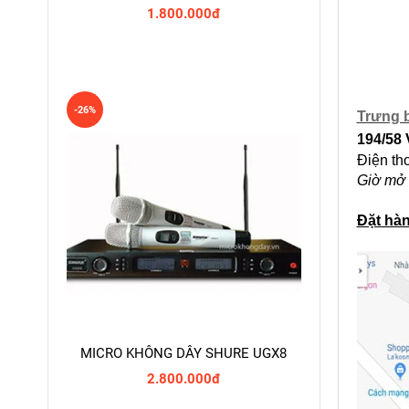
1.800.000đ
-26%
Trưng b
194/58 
Điện th
Giờ mở 
Đặt hàn
MICRO KHÔNG DÂY SHURE UGX8
2.800.000đ