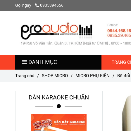
Gọi ngay
0935394656
DANH MỤC
TRANG C
Trang chủ
/
SHOP MICRO
/
MICRO PHỤ KIỆN
/
Bộ đổi
DÀN KARAOKE CHUẨN