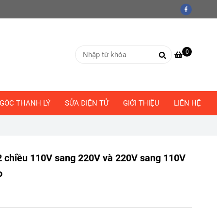
0
GÓC THANH LÝ
SỬA ĐIỆN TỬ
GIỚI THIỆU
LIÊN HỆ
2 chiều 110V sang 220V và 220V sang 110V
o