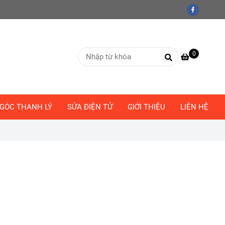
0
GÓC THANH LÝ
SỬA ĐIỆN TỬ
GIỚI THIỆU
LIÊN HỆ