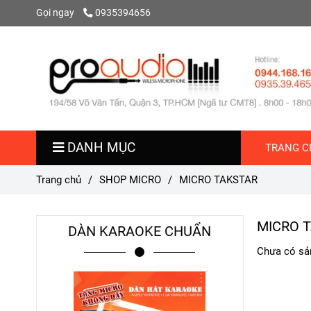
Gọi ngay
0935394656
DANH MỤC
TRANG C
Trang chủ
/
SHOP MICRO
/
MICRO TAKSTAR
MICRO 
DÀN KARAOKE CHUẨN
Chưa có sả