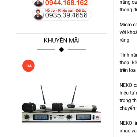
nâng ca
thông d
Micro
ch
với kho
KHUYẾN MÃI
ràng
.
Tính nă
thoại k
-16%
trên lo
NEKO ca
hiệu từ
trong t
chuyển t
NEKO là
nhạc và