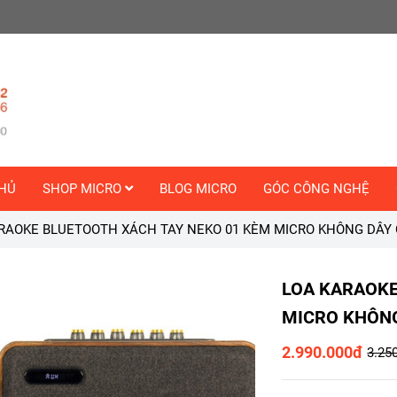
HỦ
SHOP MICRO
BLOG MICRO
GÓC CÔNG NGHỆ
RAOKE BLUETOOTH XÁCH TAY NEKO 01 KÈM MICRO KHÔNG DÂY
LOA KARAOKE
MICRO KHÔNG
2.990.000đ
3.25