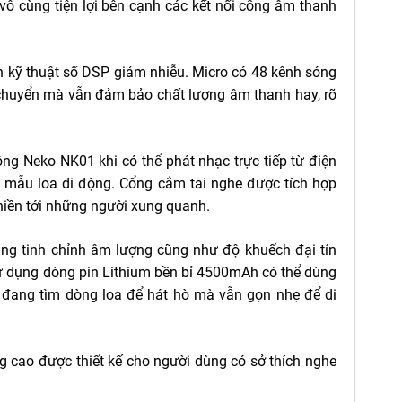
 vô cùng tiện lợi bên cạnh các kết nối cổng âm thanh
nh kỹ thuật số DSP giảm nhiễu. Micro có 48 kênh sóng
i chuyển mà vẫn đảm bảo chất lượng âm thanh hay, rõ
ng Neko NK01 khi có thể phát nhạc trực tiếp từ điện
một mẫu loa di động. Cổng cắm tai nghe được tích hợp
iền tới những người xung quanh.
ng tinh chỉnh âm lượng cũng như độ khuếch đại tín
 Sử dụng dòng pin Lithium bền bỉ 4500mAh có thể dùng
bạn đang tìm dòng loa để hát hò mà vẫn gọn nhẹ để di
g cao được thiết kế cho người dùng có sở thích nghe