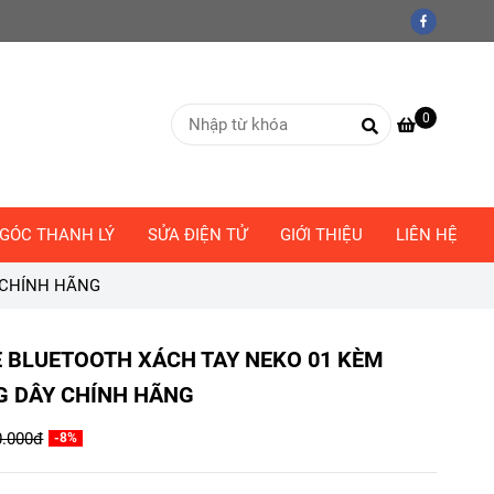
0
GÓC THANH LÝ
SỬA ĐIỆN TỬ
GIỚI THIỆU
LIÊN HỆ
 CHÍNH HÃNG
 BLUETOOTH XÁCH TAY NEKO 01 KÈM
 DÂY CHÍNH HÃNG
0.000đ
-8%