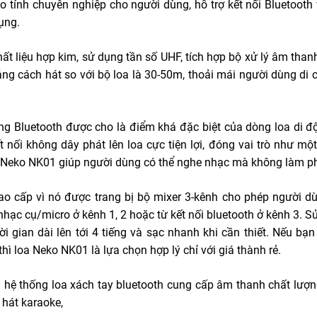
o tính chuyên nghiệp cho người dùng, hỗ trợ kết nối Bluetooth
ụng.
ất liệu hợp kim, sử dụng tần số UHF, tích hợp bộ xử lý âm tha
ảng cách hát so với bộ loa là 30-50m, thoải mái người dùng d
ng Bluetooth được cho là điểm khá đặc biệt của dòng loa di độ
ết nối không dây phát lên loa cực tiện lợi, đóng vai trò như 
a Neko NK01 giúp người dùng có thể nghe nhạc mà không làm ph
o cấp vì nó được trang bị bộ mixer 3-kênh cho phép người dù
 nhạc cụ/micro ở kênh 1, 2 hoặc từ kết nối bluetooth ở kênh 3.
hời gian dài lên tới 4 tiếng và sạc nhanh khi cần thiết. Nếu 
hì loa Neko NK01 là lựa chọn hợp lý chỉ với giá thành rẻ.
 hệ thống loa xách tay bluetooth cung cấp âm thanh chất lượn
 hát karaoke,