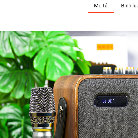
Mô tả
Bình lu