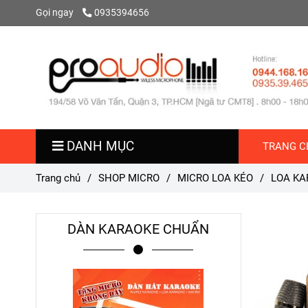
Gọi ngay
0935394656
DANH MỤC
TRANG C
Trang chủ
/
SHOP MICRO
/
MICRO LOA KÉO
/
LOA KA
DÀN KARAOKE CHUẨN