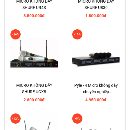
MICRO KHÔNG DÂY
MICRO KHÔNG DÂY
SHURE UR4S
SHURE U830
3.500.000đ
1.800.000đ
-26%
-10%
MICRO KHÔNG DÂY
Pyle - 4 Micro không dây
SHURE UGX8
chuyên nghiệp
PDWM5000
2.800.000đ
4.950.000đ
-12%
-5%