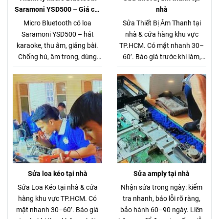
Saramoni YSD500 – Giá chỉ
nhà
280.000đ (Hàng chuẩn gần 1
Micro Bluetooth có loa
Sửa Thiết Bị Âm Thanh tại
triệu)
Saramoni YSD500 – hát
nhà & cửa hàng khu vực
karaoke, thu âm, giảng bài.
TP.HCM. Có mặt nhanh 30–
Chống hú, âm trong, dùng
60’. Báo giá trước khi làm,
cho chung cư – xe hơi. Giá
không phát sinh.
thanh lý 280K.
Sửa loa kéo tại nhà
Sửa amply tại nhà
Sửa Loa Kéo tại nhà & cửa
Nhận sửa trong ngày: kiểm
hàng khu vực TP.HCM. Có
tra nhanh, báo lỗi rõ ràng,
mặt nhanh 30–60’. Báo giá
bảo hành 60–90 ngày. Liên