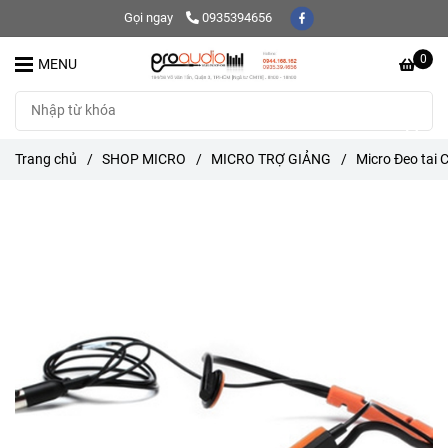
Gọi ngay
0935394656
0
MENU
Trang chủ
/
SHOP MICRO
/
MICRO TRỢ GIẢNG
/
Micro Đeo tai