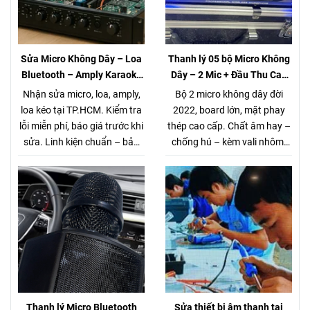
Sửa Micro Không Dây – Loa
Thanh lý 05 bộ Micro Không
Bluetooth – Amply Karaoke
Dây – 2 Mic + Đầu Thu Cao
– Loa Kéo Tại TP.HCM |
cấp – Giá chỉ 980K
Nhận sửa micro, loa, amply,
Bộ 2 micro không dây đời
Kiểm Tra Miễn Phí
loa kéo tại TP.HCM. Kiểm tra
2022, board lớn, mặt phay
lỗi miễn phí, báo giá trước khi
thép cao cấp. Chất âm hay –
sửa. Linh kiện chuẩn – bảo
chống hú – kèm vali nhôm.
hành rõ ràng. Gọi/Zalo 0944
Thanh lý 5 bộ duy nhất. Xem
168 162.
tại Võ Văn Tần, Q3.
Thanh lý Micro Bluetooth
Sửa thiết bị âm thanh tại