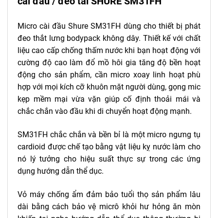
cài đầu / đeo tai SHURE SM31FH
Micro cài đầu Shure SM31FH dùng cho thiết bị phát
đeo thắt lưng bodypack không dây. Thiết kế với chất
liệu cao cấp chống thấm nước khi bạn hoạt động với
cường độ cao làm đổ mồ hôi gia tăng độ bền hoạt
động cho sản phẩm, cần micro xoay linh hoạt phù
hợp với mọi kích cỡ khuôn mặt người dùng, gọng mic
kẹp mềm mại vừa vặn giúp cố định thoải mái và
chắc chắn vào đầu khi di chuyển hoạt động mạnh.
SM31FH chắc chắn và bền bỉ là một micro ngưng tụ
cardioid được chế tạo bằng vật liệu kỵ nước làm cho
nó lý tưởng cho hiệu suất thực sự trong các ứng
dụng hướng dẫn thể dục.
Vỏ máy chống ẩm đảm bảo tuổi thọ sản phẩm lâu
dài bằng cách bảo vệ micrô khỏi hư hỏng ăn mòn