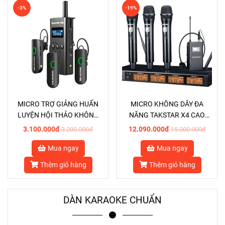
-3%
-19%
MICRO TRỢ GIẢNG HUẤN
MICRO KHÔNG DÂY ĐA
LUYỆN HỘI THẢO KHÔNG
NĂNG TAKSTAR X4 CAO
DÂY TAKSTAR WTG600
CẤP
3.100.000đ
12.090.000đ
3.200.000đ
15.000.000đ
Mua ngay
Mua ngay
Thêm giỏ hàng
Thêm giỏ hàng
DÀN KARAOKE CHUẨN