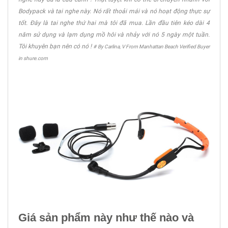
Bodypack và tai nghe này. Nó rất thoải mái và nó hoạt động thực sự
tốt. Đây là tai nghe thứ hai mà tôi đã mua. Lần đầu tiên kéo dài 4
năm sử dụng và lạm dụng mồ hôi và nhảy với nó 5 ngày một tuần.
Tôi khuyên bạn nên có nó !
# By Carlina, V From Manhattan Beach Verified Buyer
in shure.com
Giá sản phẩm này như thế nào và