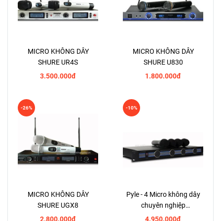
MICRO KHÔNG DÂY
MICRO KHÔNG DÂY
SHURE UR4S
SHURE U830
3.500.000đ
1.800.000đ
-26%
-10%
MICRO KHÔNG DÂY
Pyle - 4 Micro không dây
SHURE UGX8
chuyên nghiệp
PDWM5000
2.800.000đ
4.950.000đ