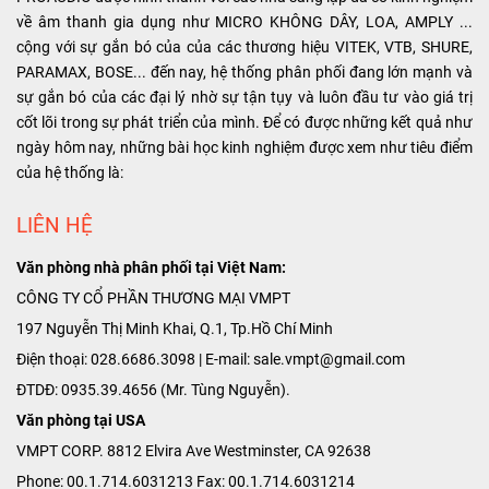
về âm thanh gia dụng như MICRO KHÔNG DÂY, LOA, AMPLY ...
cộng với sự gắn bó của của các thương hiệu VITEK, VTB, SHURE,
PARAMAX, BOSE... đến nay, hệ thống phân phối đang lớn mạnh và
sự gắn bó của các đại lý nhờ sự tận tụy và luôn đầu tư vào giá trị
cốt lõi trong sự phát triển của mình. Để có được những kết quả như
ngày hôm nay, những bài học kinh nghiệm được xem như tiêu điểm
của hệ thống là:
LIÊN HỆ
Văn phòng nhà phân phối tại Việt Nam:
CÔNG TY CỔ PHẦN THƯƠNG MẠI VMPT
197 Nguyễn Thị Minh Khai, Q.1, Tp.Hồ Chí Minh
Điện thoại: 028.6686.3098 | E-mail: sale.vmpt@gmail.com
ĐTDĐ: 0935.39.4656 (Mr. Tùng Nguyễn).
Văn phòng tại USA
VMPT CORP. 8812 Elvira Ave Westminster, CA 92638
Phone: 00.1.714.6031213 Fax: 00.1.714.6031214