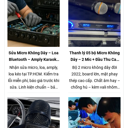
Sửa Micro Không Dây – Loa
Thanh lý 05 bộ Micro Không
Bluetooth – Amply Karaoke
Dây – 2 Mic + Đầu Thu Cao
– Loa Kéo Tại TP.HCM |
cấp – Giá chỉ 980K
Nhận sửa micro, loa, amply,
Bộ 2 micro không dây đời
Kiểm Tra Miễn Phí
loa kéo tại TP.HCM. Kiểm tra
2022, board lớn, mặt phay
lỗi miễn phí, báo giá trước khi
thép cao cấp. Chất âm hay –
sửa. Linh kiện chuẩn – bảo
chống hú – kèm vali nhôm.
hành rõ ràng. Gọi/Zalo 0944
Thanh lý 5 bộ duy nhất. Xem
168 162.
tại Võ Văn Tần, Q3.