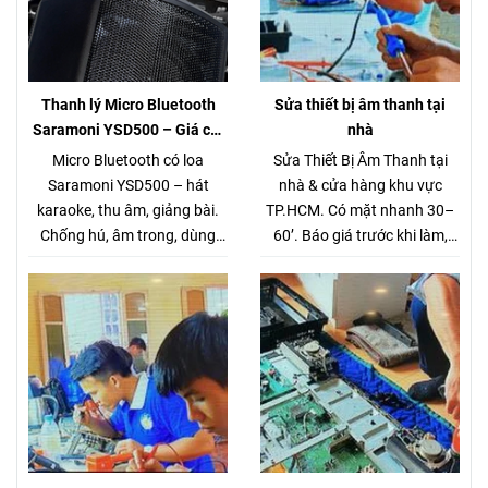
Thanh lý Micro Bluetooth
Sửa thiết bị âm thanh tại
Saramoni YSD500 – Giá chỉ
nhà
280.000đ (Hàng chuẩn gần 1
Micro Bluetooth có loa
Sửa Thiết Bị Âm Thanh tại
triệu)
Saramoni YSD500 – hát
nhà & cửa hàng khu vực
karaoke, thu âm, giảng bài.
TP.HCM. Có mặt nhanh 30–
Chống hú, âm trong, dùng
60’. Báo giá trước khi làm,
cho chung cư – xe hơi. Giá
không phát sinh.
thanh lý 280K.