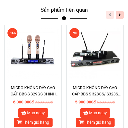
Sản phẩm liên quan
-16%
-9%
MICRO KHÔNG DÂY CAO
MICRO KHÔNG DÂY CAO
CẤP BBS S 329GS CHÍNH
CẤP BBS S 328GS/ S328S
HÃNG
CHÍNH HÃNG
6.300.000đ
5.900.000đ
7.500.000đ
6.500.000đ
Mua ngay
Mua ngay
Thêm giỏ hàng
Thêm giỏ hàng