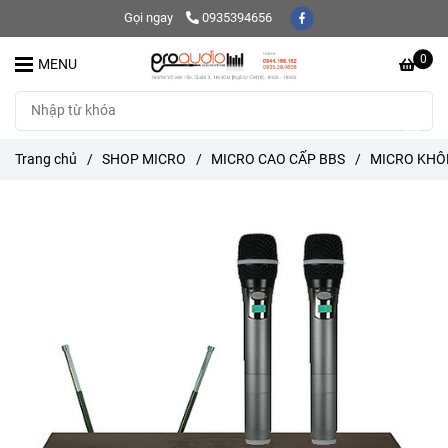
Gọi ngay
0935394656
0
MENU
Trang chủ
/
SHOP MICRO
/
MICRO CAO CẤP BBS
/
MICRO KHÔ