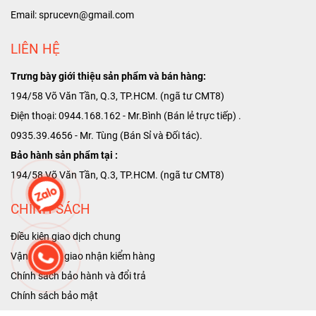
Email: sprucevn@gmail.com
LIÊN HỆ
Trưng bày giới thiệu sản phẩm và bán hàng:
194/58 Võ Văn Tần, Q.3, TP.HCM. (ngã tư CMT8)
Điện thoại: 0944.168.162 - Mr.Bình (Bán lẻ trực tiếp) .
0935.39.4656 - Mr. Tùng (Bán Sỉ và Đối tác).
Bảo hành sản phẩm tại :
194/58 Võ Văn Tần, Q.3, TP.HCM. (ngã tư CMT8)
CHÍNH SÁCH
Điều kiện giao dịch chung
Vận chuyển giao nhận kiểm hàng
Chính sách bảo hành và đổi trả
Chính sách bảo mật
T
hông tin hàng hóa