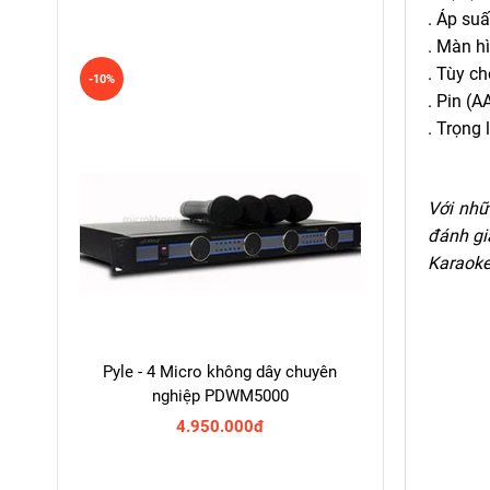
. Áp su
. Màn h
. Tùy c
-10%
. Pin (A
. Trọng 
Với nhữ
đánh gi
Karaoke
Pyle - 4 Micro không dây chuyên
nghiệp PDWM5000
4.950.000đ