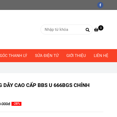
0
GÓC THANH LÝ
SỬA ĐIỆN TỬ
GIỚI THIỆU
LIÊN HỆ
 DÂY CAO CẤP BBS U 666BGS CHÍNH
0.000đ
-28%