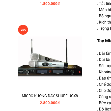
. Tắt t
1.800.000đ
. Màn h
. Bộ ng
. Kích 
. Trọng 
-26%
Tay Mi
. Dải t
. Dải t
. Số lư
. Khoản
. Đáp ứ
. Chế đ
. Chế đ
MICRO KHÔNG DÂY SHURE UGX8
. Công 
. Bức xạ
2.800.000đ
. Độ lệc