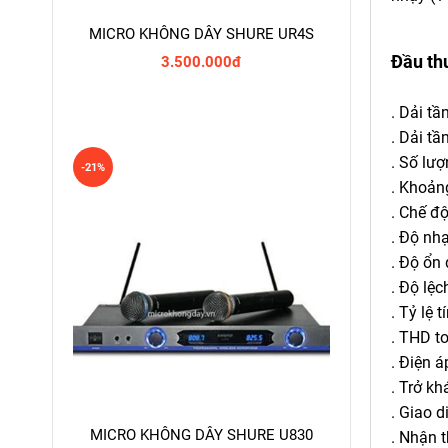
MICRO KHÔNG DÂY SHURE UR4S
Đầu th
3.500.000đ
. Dải t
. Dải t
. Số lư
-21%
. Khoản
. Chế đ
. Độ nh
. Độ ổn
. Độ lệc
. Tỷ lệ 
. THD t
. Điện 
. Trở k
. Giao 
MICRO KHÔNG DÂY SHURE U830
. Nhận 