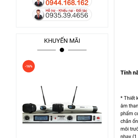
KHUYẾN MÃI
-16%
Tính nă
* Thiết 
âm than
phẩm có
chắn ổn 
môi trư
nhạy (1 