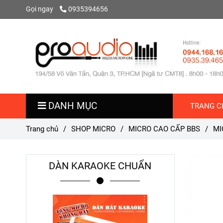
Gọi ngay
0935394656
DANH MỤC
TRANG C
Trang chủ
/
SHOP MICRO
/
MICRO CAO CẤP BBS
/
MI
DÀN KARAOKE CHUẨN