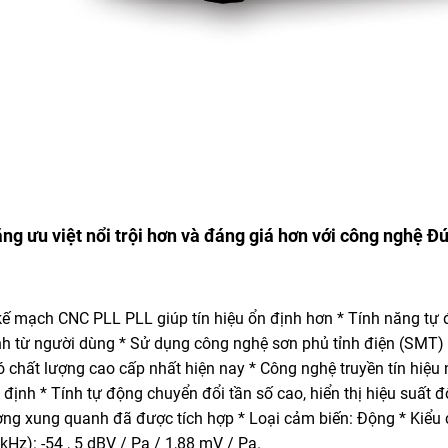
ng ưu việt nổi trội hơn và đáng giá hơn với công nghệ Đ
kế mạch CNC PLL PLL giúp tín hiệu ổn định hơn * Tính năng tự đ
h từ người dùng * Sử dụng công nghệ sơn phủ tỉnh điện (SMT) m
 chất lượng cao cấp nhất hiện nay * Công nghệ truyền tín hiệu
định * Tính tự động chuyển đổi tần số cao, hiển thị hiệu suất 
ờng xung quanh đã được tích hợp * Loại cảm biến: Động * Kiểu c
kHz): -54 , 5 dBV / Pa / 1,88 mV / Pa.