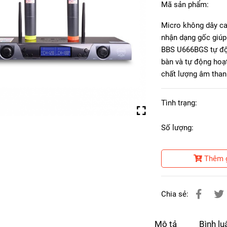
Mã sản phẩm:
Micro không dây c
nhận dạng gốc giúp
BBS U666BGS tự độn
bàn và tự động hoạt
chất lượng âm than
Tình trạng:
Số lượng:
Thêm 
Chia sẻ:
Mô tả
Bình lu