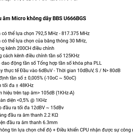
u âm Micro không dây BBS U666BGS
ần có thể lựa chọn 792,5 MHz - 817.375 MHz
ần có thể lựa chọn của băng thông 30 MHz,
ợng kênh 200CH điều chỉnh
g cách kênh điều chỉnh tần số 125KHz
ộ dao động tần số Tổng hợp tần số khóa pha PLL
ạy thực tế Đầu vào 6dBuV - Thời gian 10dBuV, S / N> 80dB
 định tần số ± 0,005% (-10oC ~ 50oC)
h tối đa ± 48KHz
tín hiệu trên tạp âm> 105dB (1KHz-A)
oàn diện <0,5% @ 1KHz
áp đầu ra tối đa 12dBV ~ 15dBv
háng đầu ra âm thanh 2.2 KΩ
diện đầu ra âm thanh 6.3mm
thông tin lựa chọn chế độ + Điều khiển CPU nhận được sự công