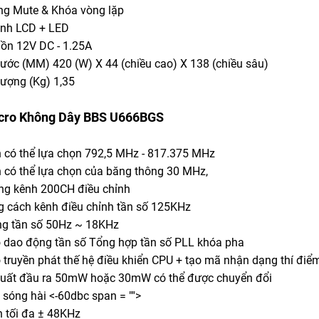
iếng Mute & Khóa vòng lặp
ình LCD + LED
uồn 12V DC - 1.25A
thước (MM) 420 (W) X 44 (chiều cao) X 138 (chiều sâu)
lượng (Kg) 1,35
cro Không Dây BBS U666BGS
ần có thể lựa chọn 792,5 MHz - 817.375 MHz
ần có thể lựa chọn của băng thông 30 MHz,
ợng kênh 200CH điều chỉnh
g cách kênh điều chỉnh tần số 125KHz
ng tần số 50Hz ~ 18KHz
ộ dao động tần số Tổng hợp tần số PLL khóa pha
ộ truyền phát thế hệ điều khiển CPU + tạo mã nhận dạng thí điể
suất đầu ra 50mW hoặc 30mW có thể được chuyển đổi
 sóng hài <-60dbc span = "">
h tối đa ± 48KHz