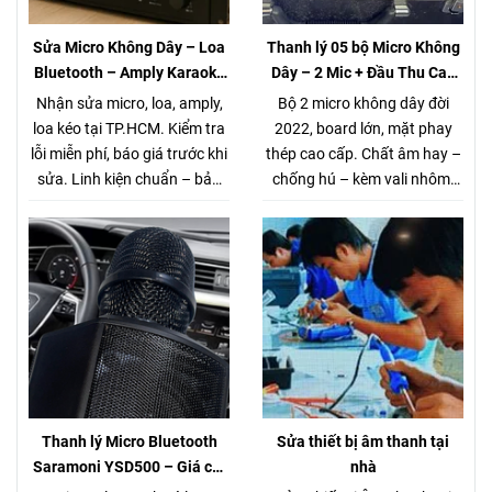
Sửa Micro Không Dây – Loa
Thanh lý 05 bộ Micro Không
Bluetooth – Amply Karaoke
Dây – 2 Mic + Đầu Thu Cao
– Loa Kéo Tại TP.HCM |
cấp – Giá chỉ 980K
Nhận sửa micro, loa, amply,
Bộ 2 micro không dây đời
Kiểm Tra Miễn Phí
loa kéo tại TP.HCM. Kiểm tra
2022, board lớn, mặt phay
lỗi miễn phí, báo giá trước khi
thép cao cấp. Chất âm hay –
sửa. Linh kiện chuẩn – bảo
chống hú – kèm vali nhôm.
hành rõ ràng. Gọi/Zalo 0944
Thanh lý 5 bộ duy nhất. Xem
168 162.
tại Võ Văn Tần, Q3.
Thanh lý Micro Bluetooth
Sửa thiết bị âm thanh tại
Saramoni YSD500 – Giá chỉ
nhà