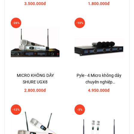
3.500.000đ
1.800.000đ
-26%
-10%
MICRO KHÔNG DÂY
Pyle - 4 Micro không dây
SHURE UGX8
chuyên nghiệp
PDWM5000
2.800.000đ
4.950.000đ
-12%
-5%