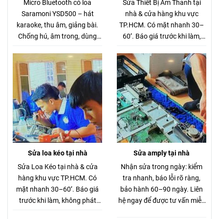
280.000đ (Hàng chuẩn gần 1
Micro Bluetooth có loa
Sửa Thiết Bị Âm Thanh tại
triệu)
Saramoni YSD500 – hát
nhà & cửa hàng khu vực
karaoke, thu âm, giảng bài.
TP.HCM. Có mặt nhanh 30–
Chống hú, âm trong, dùng
60’. Báo giá trước khi làm,
cho chung cư – xe hơi. Giá
không phát sinh.
thanh lý 280K.
Sửa loa kéo tại nhà
Sửa amply tại nhà
Sửa Loa Kéo tại nhà & cửa
Nhận sửa trong ngày: kiểm
hàng khu vực TP.HCM. Có
tra nhanh, báo lỗi rõ ràng,
mặt nhanh 30–60’. Báo giá
bảo hành 60–90 ngày. Liên
trước khi làm, không phát
hệ ngay để được tư vấn miễn
sinh.
phí.