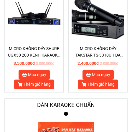
MICRO KHÔNG DÁY SHURE
MICRO KHÔNG DÁY
UGX30 200 KÊNH KARAOKE
TAKSTAR TS-3310UH ĐA
HỘI NGHỊ CAO CẤP
KÊNH KARAOKE HỘI NGHỊ
3.500.000đ
2.400.000đ
3.800.000đ
2.800.000đ
ỔN ĐỊNH CAO
Mua ngay
Mua ngay
Thêm giỏ hàng
Thêm giỏ hàng
DÀN KARAOKE CHUẨN