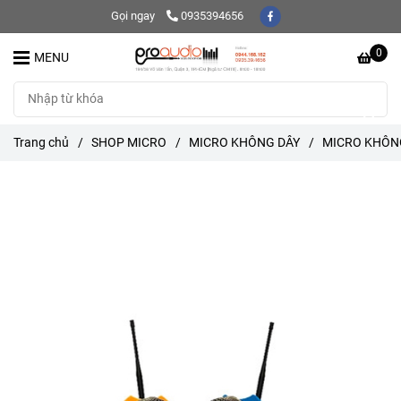
Gọi ngay
0935394656
0
MENU
Trang chủ
/
SHOP MICRO
/
MICRO KHÔNG DÂY
/
MICRO KHÔNG