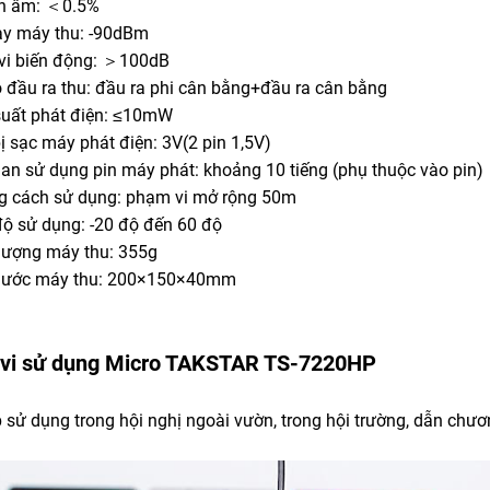
ến âm: ＜0.5%
ạy máy thu: -90dBm
vi biến động: ＞100dB
ộ đầu ra thu: đầu ra phi cân bằng+đầu ra cân bằng
suất phát điện: ≤10mW
bị sạc máy phát điện: 3V(2 pin 1,5V)
gian sử dụng pin máy phát: khoảng 10 tiếng (phụ thuộc vào pin)
g cách sử dụng: phạm vi mở rộng 50m
 độ sử dụng: -20 độ đến 60 độ
 lượng máy thu: 355g
thước máy thu: 200×150×40mm
vi sử dụng Micro TAKSTAR TS-7220HP
sử dụng trong hội nghị ngoài vườn, trong hội trường, dẫn chương