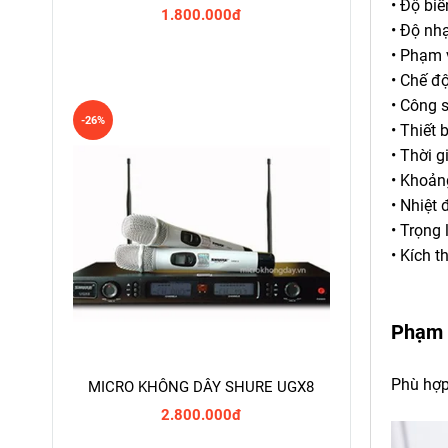
• Độ bi
1.800.000đ
• Độ nh
• Phạm 
• Chế đ
• Công 
-26%
• Thiết 
• Thời 
• Khoản
• Nhiệt
• Trọng
• Kích 
Phạm 
Phù hợp 
MICRO KHÔNG DÂY SHURE UGX8
2.800.000đ