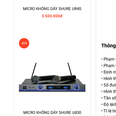
MICRO KHÔNG DÂY SHURE UR4S
3.500.000đ
-21%
Thông
• Phạm 
• Phạm 
• Định 
• Hình 
• Số đườ
• Hình t
• Tần s
• Độ lệc
• Tỉ lệ 
MICRO KHÔNG DÂY SHURE U830