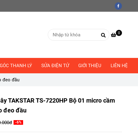
0
GÓC THANH LÝ
SỬA ĐIỆN TỬ
GIỚI THIỆU
LIÊN HỆ
o đeo đầu
Dây TAKSTAR TS-7220HP Bộ 01 micro cầm
ro đeo đầu
0.000đ
-6%