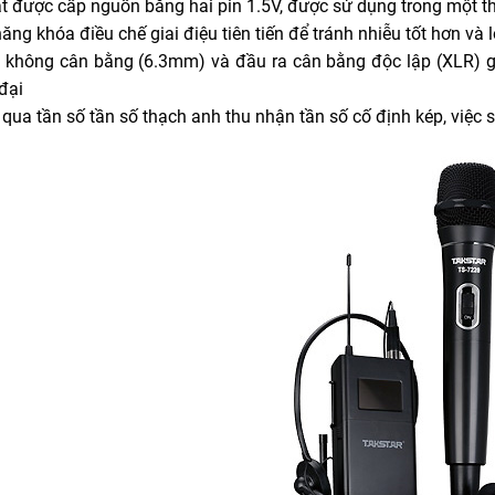
t được cấp nguồn bằng hai pin 1.5V, được sử dụng trong một thời
ăng khóa điều chế giai điệu tiên tiến để tránh nhiễu tốt hơn và 
a không cân bằng (6.3mm) và đầu ra cân bằng độc lập (XLR) giú
đại
 qua tần số tần số thạch anh thu nhận tần số cố định kép, việc