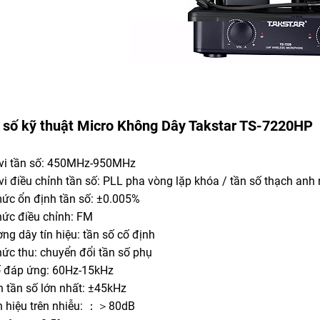
 số kỹ thuật
Micro Không Dây
Takstar TS-7220HP
vi tần số: 450MHz-950MHz
vi điều chỉnh tần số: PLL pha vòng lặp khóa / tần số thạch anh
mức ổn định tần số: ±0.005%
thức điều chỉnh: FM
ng dây tín hiệu: tần số cố định
hức thu: chuyển đổi tần số phụ
ố đáp ứng: 60Hz-15kHz
h tần số lớn nhất: ±45kHz
tín hiệu trên nhiễu: ：＞80dB