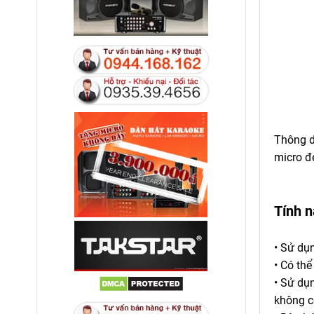
Thông dụ
micro đe
Tính 
• Sử dụ
• Có th
• Sử dụ
không có