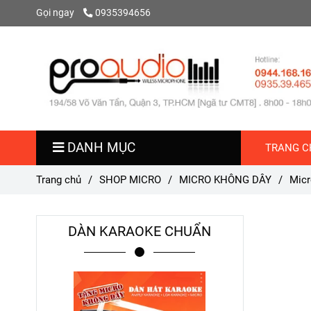
Gọi ngay
0935394656
DANH MỤC
TRANG C
Trang chủ
/
SHOP MICRO
/
MICRO KHÔNG DÂY
/
Micr
DÀN KARAOKE CHUẨN