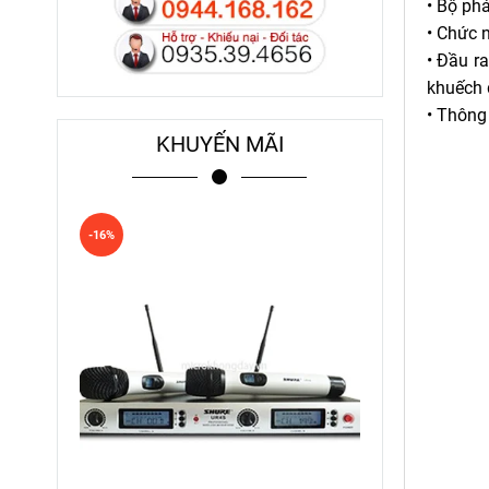
• Bộ phá
• Chức n
• Đầu r
khuếch 
• Thông
KHUYẾN MÃI
-16%