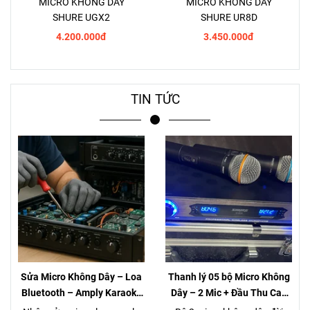
MICRO KHÔNG DÂY
MICRO KHÔNG DÂY
SHURE UGX2
SHURE UR8D
4.200.000đ
3.450.000đ
TIN TỨC
Sửa Micro Không Dây – Loa
Thanh lý 05 bộ Micro Không
Bluetooth – Amply Karaoke
Dây – 2 Mic + Đầu Thu Cao
– Loa Kéo Tại TP.HCM |
cấp – Giá chỉ 980K