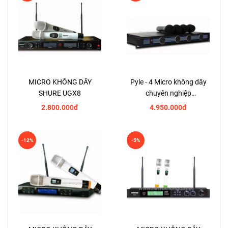
MICRO KHÔNG DÂY
Pyle - 4 Micro không dây
SHURE UGX8
chuyên nghiệp
PDWM5000
2.800.000đ
4.950.000đ
-12%
-5%