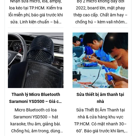
Nhận sửa micro, loa, amply,
Bộ 2 micro không dây đời
Kiểm Tra Miễn Phí
loa kéo tại TP.HCM. Kiểm tra
2022, board lớn, mặt phay
lỗi miễn phí, báo giá trước khi
thép cao cấp. Chất âm hay –
sửa. Linh kiện chuẩn – bảo
chống hú – kèm vali nhôm.
hành rõ ràng. Gọi/Zalo 0944
Thanh lý 5 bộ duy nhất. Xem
168 162.
tại Võ Văn Tần, Q3.
Thanh lý Micro Bluetooth
Sửa thiết bị âm thanh tại
Saramoni YSD500 – Giá chỉ
nhà
280.000đ (Hàng chuẩn gần 1
Micro Bluetooth có loa
Sửa Thiết Bị Âm Thanh tại
triệu)
Saramoni YSD500 – hát
nhà & cửa hàng khu vực
karaoke, thu âm, giảng bài.
TP.HCM. Có mặt nhanh 30–
Chống hú, âm trong, dùng
60’. Báo giá trước khi làm,