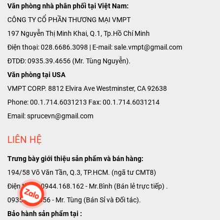
Văn phòng nhà phân phối tại Việt Nam:
CÔNG TY CỔ PHẦN THƯƠNG MẠI VMPT
197 Nguyễn Thị Minh Khai, Q.1, Tp.Hồ Chí Minh
Điện thoại: 028.6686.3098 | E-mail: sale.vmpt@gmail.com
ĐTDĐ: 0935.39.4656 (Mr. Tùng Nguyễn).
Văn phòng tại USA
VMPT CORP. 8812 Elvira Ave Westminster, CA 92638
Phone: 00.1.714.6031213 Fax: 00.1.714.6031214
Email: sprucevn@gmail.com
LIÊN HỆ
Trưng bày giới thiệu sản phẩm và bán hàng:
194/58 Võ Văn Tần, Q.3, TP.HCM. (ngã tư CMT8)
Điện thoại: 0944.168.162 - Mr.Bình (Bán lẻ trực tiếp) .
0935.39.4656 - Mr. Tùng (Bán Sỉ và Đối tác).
Bảo hành sản phẩm tại :