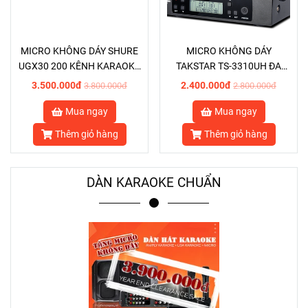
MICRO KHÔNG DÁY SHURE
MICRO KHÔNG DÁY
UGX30 200 KÊNH KARAOKE
TAKSTAR TS-3310UH ĐA
HỘI NGHỊ CAO CẤP
KÊNH KARAOKE HỘI NGHỊ
3.500.000đ
2.400.000đ
3.800.000đ
2.800.000đ
ỔN ĐỊNH CAO
Mua ngay
Mua ngay
Thêm giỏ hàng
Thêm giỏ hàng
DÀN KARAOKE CHUẨN