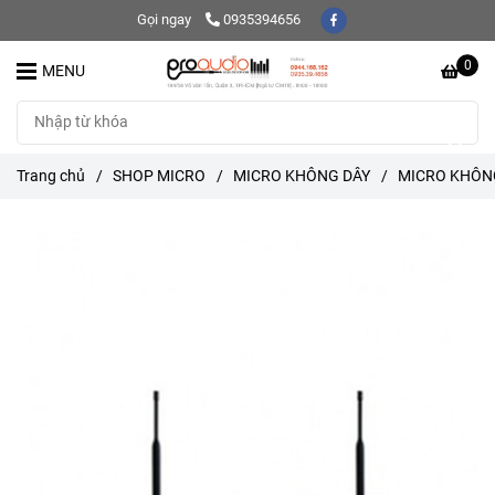
Gọi ngay
0935394656
0
MENU
Trang chủ
/
SHOP MICRO
/
MICRO KHÔNG DÂY
/
MICRO KHÔN