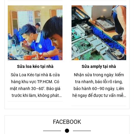
cho chung cư – xe hơi. Giá
không phát sinh.
thanh lý 280K.
Sửa loa kéo tại nhà
Sửa amply tại nhà
Sửa Loa Kéo tại nhà & cửa
Nhận sửa trong ngày: kiểm
hàng khu vực TP.HCM. Có
tra nhanh, báo lỗi rõ ràng,
mặt nhanh 30–60’. Báo giá
bảo hành 60–90 ngày. Liên
trước khi làm, không phát
hệ ngay để được tư vấn miễn
sinh.
phí.
FACEBOOK