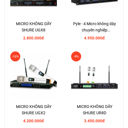
MICRO KHÔNG DÂY
Pyle - 4 Micro không dây
SHURE UGX8
chuyên nghiệp
PDWM5000
2.800.000đ
4.950.000đ
-12%
-5%
MICRO KHÔNG DÂY
MICRO KHÔNG DÂY
SHURE UGX2
SHURE UR8D
4.200.000đ
3.450.000đ