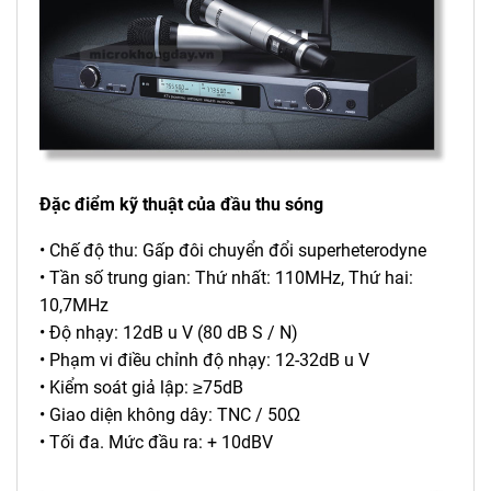
Đặc điểm kỹ thuật của đầu thu sóng
• Chế độ thu: Gấp đôi chuyển đổi superheterodyne
• Tần số trung gian: Thứ nhất: 110MHz, Thứ hai:
10,7MHz
• Độ nhạy: 12dB u V (80 dB S / N)
• Phạm vi điều chỉnh độ nhạy: 12-32dB u V
• Kiểm soát giả lập: ≥75dB
• Giao diện không dây: TNC / 50Ω
• Tối đa. Mức đầu ra: + 10dBV