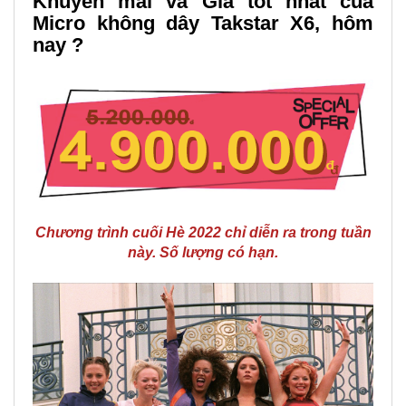
Khuyến mãi và Giá tốt nhất của
Micro không dây Takstar X6, hôm
nay ?
Chương trình cuối Hè 2022 chỉ diễn ra trong tuần
này. Số lượng có hạn.