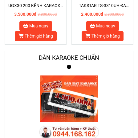
UGX30 200 KÊNH KARAOKE
TAKSTAR TS-3310UH ĐA
HỘI NGHỊ CAO CẤP
KÊNH KARAOKE HỘI NGHỊ
3.500.000đ
2.400.000đ
3.800.000đ
2.800.000đ
ỔN ĐỊNH CAO
Mua ngay
Mua ngay
Thêm giỏ hàng
Thêm giỏ hàng
DÀN KARAOKE CHUẨN