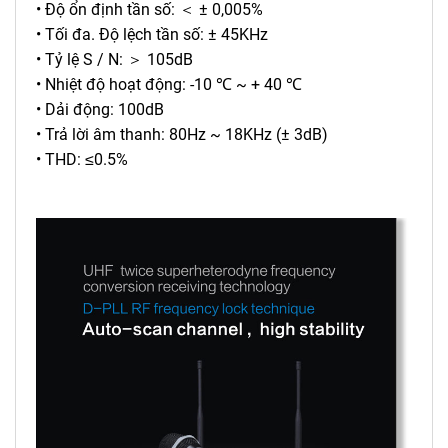
• Độ ổn định tần số: ＜ ± 0,005%
• Tối đa. Độ lệch tần số: ± 45KHz
• Tỷ lệ S / N: ＞ 105dB
• Nhiệt độ hoạt động: -10 ℃ ~ + 40 ℃
• Dải động: 100dB
• Trả lời âm thanh: 80Hz ~ 18KHz (± 3dB)
• THD: ≤0.5%