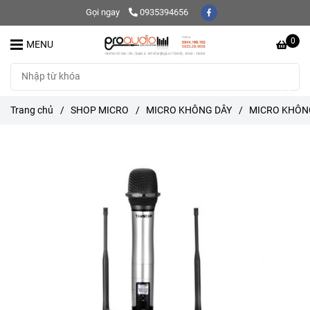
Gọi ngay
0935394656
0
MENU
Trang chủ
/
SHOP MICRO
/
MICRO KHÔNG DÂY
/
MICRO KHÔNG