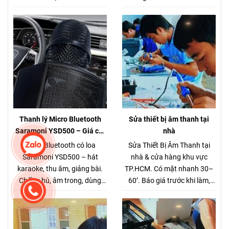
hành rõ ràng. Gọi/Zalo 0944
Thanh lý 5 bộ duy nhất. Xem
168 162.
tại Võ Văn Tần, Q3.
Thanh lý Micro Bluetooth
Sửa thiết bị âm thanh tại
Saramoni YSD500 – Giá chỉ
nhà
280.000đ (Hàng chuẩn gần 1
Micro Bluetooth có loa
Sửa Thiết Bị Âm Thanh tại
triệu)
Saramoni YSD500 – hát
nhà & cửa hàng khu vực
karaoke, thu âm, giảng bài.
TP.HCM. Có mặt nhanh 30–
Chống hú, âm trong, dùng
60’. Báo giá trước khi làm,
cho chung cư – xe hơi. Giá
không phát sinh.
thanh lý 280K.