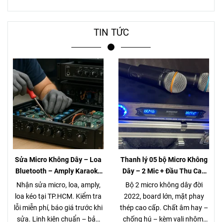
TIN TỨC
Sửa Micro Không Dây – Loa
Thanh lý 05 bộ Micro Không
Bluetooth – Amply Karaoke
Dây – 2 Mic + Đầu Thu Cao
– Loa Kéo Tại TP.HCM |
cấp – Giá chỉ 980K
Nhận sửa micro, loa, amply,
Bộ 2 micro không dây đời
Kiểm Tra Miễn Phí
loa kéo tại TP.HCM. Kiểm tra
2022, board lớn, mặt phay
lỗi miễn phí, báo giá trước khi
thép cao cấp. Chất âm hay –
sửa. Linh kiện chuẩn – bảo
chống hú – kèm vali nhôm.