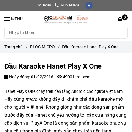
Gọi ngay
0935394656
0
MENU
Trang chủ
/
BLOG MICRO
/
Đầu Karaoke Hanet Play X One
Đầu Karaoke Hanet Play X One
Ngày đăng:
01/02/2016
4900 Lượt xem
Hanet PlayX One chạy trên nền tảng Android cho người Việt Nam.
Hãy cùng
micro
không dây đi khám phá đầu karaoke mới
cho người Việt nhé. Không giống như các dòng sản phẩm
trước đây của Hanet chủ yếu hướng tới các cửa hàng cung
cấp dịch vụ, PlayX One là dòng sản phẩm karaoke phục vụ
nhu cầu trong gia đình, máy vẫn chạy trên nền tảng