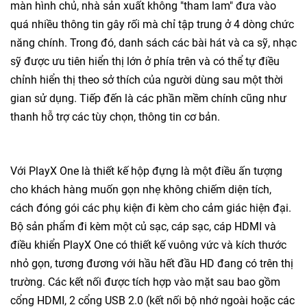
màn hình chủ, nhà sản xuất không "tham lam" đưa vào
quá nhiều thông tin gây rối mà chỉ tập trung ở 4 dòng chức
năng chính. Trong đó, danh sách các bài hát và ca sỹ, nhạc
sỹ được ưu tiên hiển thị lớn ở phía trên và có thể tự điều
chỉnh hiển thị theo sở thích của người dùng sau một thời
gian sử dụng. Tiếp đến là các phần mềm chính cũng như
thanh hỗ trợ các tùy chọn, thông tin cơ bản.
Với PlayX One là thiết kế hộp đựng là một điều ấn tượng
cho khách hàng muốn gọn nhẹ không chiếm diện tích,
cách đóng gói các phụ kiện đi kèm cho cảm giác hiện đại.
Bộ sản phẩm đi kèm một củ sạc, cáp sạc, cáp HDMI và
điều khiển PlayX One có thiết kế vuông vức và kích thước
nhỏ gọn, tương đương với hầu hết đầu HD đang có trên thị
trường. Các kết nối được tích hợp vào mặt sau bao gồm
cổng HDMI, 2 cổng USB 2.0 (kết nối bộ nhớ ngoài hoặc các