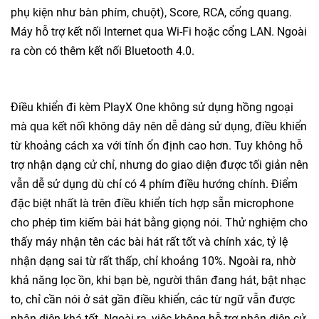
phụ kiện như bàn phím, chuột), Score, RCA, cổng quang.
Máy hỗ trợ kết nối Internet qua Wi-Fi hoặc cổng LAN. Ngoài
ra còn có thêm kết nối Bluetooth 4.0.
Điều khiển đi kèm PlayX One không sử dụng hồng ngoại
mà qua kết nối không dây nên dễ dàng sử dụng, điều khiển
từ khoảng cách xa với tính ổn định cao hơn. Tuy không hỗ
trợ nhận dạng cử chỉ, nhưng do giao diện được tối giản nên
vẫn dễ sử dụng dù chỉ có 4 phím điều hướng chính. Điểm
đặc biệt nhất là trên điều khiển tích hợp sẵn microphone
cho phép tìm kiếm bài hát bằng giọng nói. Thử nghiệm cho
thấy máy nhận tên các bài hát rất tốt và chính xác, tỷ lệ
nhận dạng sai từ rất thấp, chỉ khoảng 10%. Ngoài ra, nhờ
khả năng lọc ồn, khi bạn bè, người thân đang hát, bật nhạc
to, chỉ cần nói ở sát gần điều khiển, các từ ngữ vẫn được
nhận diện khá tốt. Ngoài ra, việc không hỗ trợ nhận diện cử