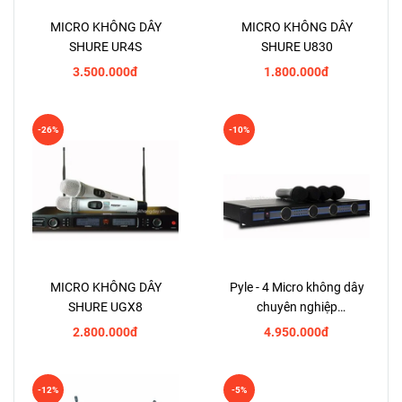
MICRO KHÔNG DÂY
MICRO KHÔNG DÂY
SHURE UR4S
SHURE U830
3.500.000đ
1.800.000đ
-26%
-10%
MICRO KHÔNG DÂY
Pyle - 4 Micro không dây
SHURE UGX8
chuyên nghiệp
PDWM5000
2.800.000đ
4.950.000đ
-12%
-5%