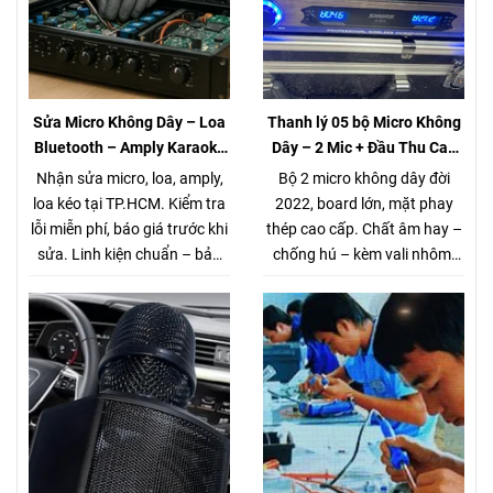
Sửa Micro Không Dây – Loa
Thanh lý 05 bộ Micro Không
Bluetooth – Amply Karaoke
Dây – 2 Mic + Đầu Thu Cao
– Loa Kéo Tại TP.HCM |
cấp – Giá chỉ 980K
Nhận sửa micro, loa, amply,
Bộ 2 micro không dây đời
Kiểm Tra Miễn Phí
loa kéo tại TP.HCM. Kiểm tra
2022, board lớn, mặt phay
lỗi miễn phí, báo giá trước khi
thép cao cấp. Chất âm hay –
sửa. Linh kiện chuẩn – bảo
chống hú – kèm vali nhôm.
hành rõ ràng. Gọi/Zalo 0944
Thanh lý 5 bộ duy nhất. Xem
168 162.
tại Võ Văn Tần, Q3.