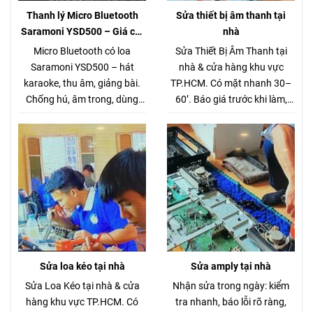
Thanh lý Micro Bluetooth
Sửa thiết bị âm thanh tại
Saramoni YSD500 – Giá chỉ
nhà
280.000đ (Hàng chuẩn gần 1
Micro Bluetooth có loa
Sửa Thiết Bị Âm Thanh tại
triệu)
Saramoni YSD500 – hát
nhà & cửa hàng khu vực
karaoke, thu âm, giảng bài.
TP.HCM. Có mặt nhanh 30–
Chống hú, âm trong, dùng
60’. Báo giá trước khi làm,
cho chung cư – xe hơi. Giá
không phát sinh.
thanh lý 280K.
Sửa loa kéo tại nhà
Sửa amply tại nhà
Sửa Loa Kéo tại nhà & cửa
Nhận sửa trong ngày: kiểm
hàng khu vực TP.HCM. Có
tra nhanh, báo lỗi rõ ràng,