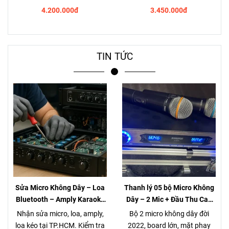
4.200.000đ
3.450.000đ
TIN TỨC
Sửa Micro Không Dây – Loa
Thanh lý 05 bộ Micro Không
Bluetooth – Amply Karaoke
Dây – 2 Mic + Đầu Thu Cao
– Loa Kéo Tại TP.HCM |
cấp – Giá chỉ 980K
Nhận sửa micro, loa, amply,
Bộ 2 micro không dây đời
Kiểm Tra Miễn Phí
loa kéo tại TP.HCM. Kiểm tra
2022, board lớn, mặt phay