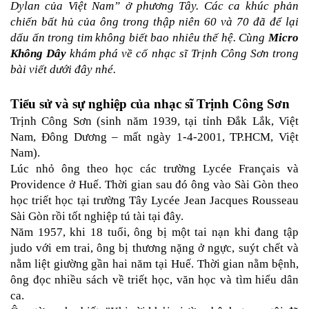
Dylan của Việt Nam” ở phương Tây. Các ca khúc phản 
chiến bất hủ của ông trong thập niên 60 và 70 đã để lại 
dấu ấn trong tim không biết bao nhiêu thế hệ. Cùng 
Micro 
Không Dây
 khám phá về cố nhạc sĩ Trịnh Công Sơn trong 
bài viết dưới đây nhé.
Tiểu sử và sự nghiệp của nhạc sĩ Trịnh Công Sơn
Trịnh Công Sơn (sinh năm 1939, tại tỉnh Đắk Lắk, Việt 
Nam, Đông Dương – mất ngày 1-4-2001, TP.HCM, Việt 
Nam). 
Lúc nhỏ ông theo học các trường Lycée Français và 
Providence ở Huế. Thời gian sau đó ông vào Sài Gòn theo 
học triết học tại trường Tây Lycée Jean Jacques Rousseau 
Sài Gòn rồi tốt nghiệp tú tài tại đây.
Năm 1957, khi 18 tuổi, ông bị một tai nạn khi đang tập 
judo với em trai, ông bị thương nặng ở ngực, suýt chết và 
nằm liệt giường gần hai năm tại Huế. Thời gian nằm bệnh, 
ông đọc nhiều sách về triết học, văn học và tìm hiểu dân 
ca. 