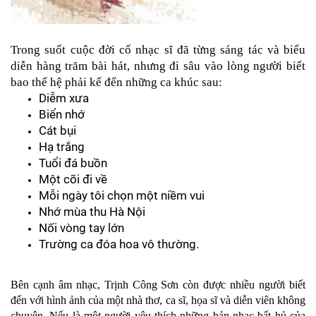
Trong suốt cuộc đời cố nhạc sĩ đã từng sáng tác và biểu 
diễn hàng trăm bài hát, nhưng đi sâu vào lòng người biết 
bao thế hệ phải kể đến những ca khúc sau:
Diễm xưa
Biển nhớ
Cát bụi
Hạ trắng
Tuổi đá buồn
Một cõi đi về
Mỗi ngày tôi chọn một niềm vui
Nhớ mùa thu Hà Nội
Nối vòng tay lớn
Trường ca đóa hoa vô thường.
Bên cạnh âm nhạc, Trịnh Công Sơn còn được nhiều người biết 
đến với hình ảnh của một nhà thơ, ca sĩ, họa sĩ và diễn viên không 
chuyên. Nếu là một người yêu thích những bản nhạc bất hủ của 