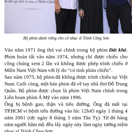
Bộ phim dành riêng cho cố nhạc sĩ Trịnh Công Sơn
Vào năm 1971 ông thủ vai chính trong bộ phim 
Đất khổ
. 
Phim hoàn tất vào năm 1974, nhưng chỉ được chiếu cho 
công chúng xem 2 lần và không được phép trình chiếu ở 
Miền Nam Việt Nam với lý do “có tính phản chiến”. 
Sau năm 1975, bộ phim đã không được trình chiếu tại Việt 
Nam. Cuối cùng, một bản phim đã về tay nhà thơ Đỗ Trung 
Quân. Bộ phim được chọn là phim Việt Nam chính trong 
Liên hoan phim Á Mỹ vào năm 1996.
Ông bị bệnh gan, thận và tiểu đường. Ông đã mất tại 
TP.HCM vì bệnh tiểu đường vào lúc 12h45 ngày 1 tháng 4 
năm 2001 (tức ngày 8 tháng 3 năm Tân Tỵ). Từ đó hàng 
năm người hâm mộ đều lấy ngày này làm ngày tưởng niệm 
nhạc sĩ Trịnh Công Sơn.