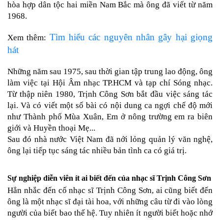
hòa hợp dân tộc hai miền Nam Bắc mà ông đã viết từ năm 
1968.
Tìm hiểu các nguyên nhân gây hại giọng
Xem thêm: 
hát
Những năm sau 1975, sau thời gian tập trung lao động, ông 
làm việc tại Hội Âm nhạc TP.HCM và tạp chí Sóng nhạc. 
Từ thập niên 1980, Trịnh Công Sơn bắt đầu việc sáng tác 
lại. Và có viết một số bài có nội dung ca ngợi chế độ mới 
như Thành phố Mùa Xuân, Em ở nông trường em ra biên 
giới và Huyền thoại Mẹ... 
Sau đó nhà nước Việt Nam đã nới lỏng quản lý văn nghệ, 
ông lại tiếp tục sáng tác nhiều bản tình ca có giá trị.
Sự nghiệp diễn viên ít ai biết đến của nhạc sĩ Trịnh Công Sơn
Hẳn nhắc đến cố nhạc sĩ Trịnh Công Sơn, ai cũng biết đến 
ông là một nhạc sĩ đại tài hoa, với những câu từ đi vào lòng 
người của biết bao thế hệ. Tuy nhiên ít người biết hoặc nhớ 