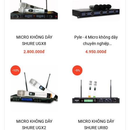
MICRO KHÔNG DÂY
Pyle - 4 Micro không dây
SHURE UGX8
chuyên nghiệp
PDWM5000
2.800.000đ
4.950.000đ
-12%
-5%
MICRO KHÔNG DÂY
MICRO KHÔNG DÂY
SHURE UGX2
SHURE UR8D