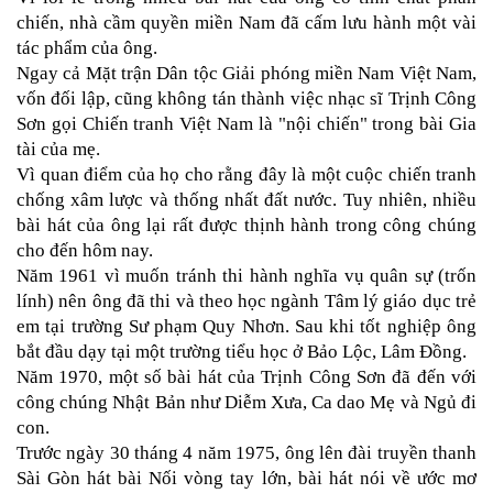
chiến, nhà cầm quyền miền Nam đã cấm lưu hành một vài 
tác phẩm của ông. 
Ngay cả Mặt trận Dân tộc Giải phóng miền Nam Việt Nam, 
vốn đối lập, cũng không tán thành việc nhạc sĩ Trịnh Công 
Sơn gọi Chiến tranh Việt Nam là "nội chiến" trong bài Gia 
tài của mẹ. 
Vì quan điểm của họ cho rằng đây là một cuộc chiến tranh 
chống xâm lược và thống nhất đất nước. Tuy nhiên, nhiều 
bài hát của ông lại rất được thịnh hành trong công chúng 
cho đến hôm nay.
Năm 1961 vì muốn tránh thi hành nghĩa vụ quân sự (trốn 
lính) nên ông đã thi và theo học ngành Tâm lý giáo dục trẻ 
em tại trường Sư phạm Quy Nhơn. Sau khi tốt nghiệp ông 
bắt đầu dạy tại một trường tiểu học ở Bảo Lộc, Lâm Đồng.
Năm 1970, một số bài hát của Trịnh Công Sơn đã đến với 
công chúng Nhật Bản như Diễm Xưa, Ca dao Mẹ và Ngủ đi 
con.
Trước ngày 30 tháng 4 năm 1975, ông lên đài truyền thanh 
Sài Gòn hát bài Nối vòng tay lớn, bài hát nói về ước mơ 