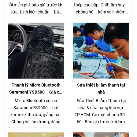
lỗi miễn phí, báo giá trước khi
thép cao cấp. Chất âm hay –
sửa. Linh kiện chuẩn – bảo
chống hú – kèm vali nhôm.
hành rõ ràng. Gọi/Zalo 0944
Thanh lý 5 bộ duy nhất. Xem
168 162.
tại Võ Văn Tần, Q3.
Thanh lý Micro Bluetooth
Sửa thiết bị âm thanh tại
Saramoni YSD500 – Giá chỉ
nhà
280.000đ (Hàng chuẩn gần 1
Micro Bluetooth có loa
Sửa Thiết Bị Âm Thanh tại
triệu)
Saramoni YSD500 – hát
nhà & cửa hàng khu vực
karaoke, thu âm, giảng bài.
TP.HCM. Có mặt nhanh 30–
Chống hú, âm trong, dùng
60’. Báo giá trước khi làm,
cho chung cư – xe hơi. Giá
không phát sinh.
thanh lý 280K.