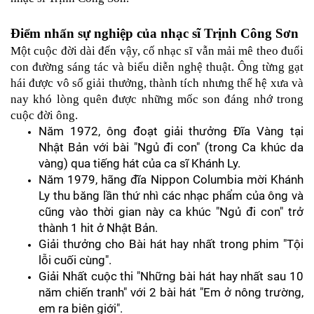
Điểm nhấn sự nghiệp của nhạc sĩ Trịnh Công Sơn
Một cuộc đời dài đến vậy, cố nhạc sĩ vẫn mải mê theo đuổi 
con đường sáng tác và biểu diễn nghệ thuật. Ông từng gạt 
hái được vô số giải thưởng, thành tích nhưng thế hệ xưa và 
nay khó lòng quên được những mốc son đáng nhớ trong 
cuộc đời ông.
Năm 1972, ông đoạt giải thưởng Đĩa Vàng tại 
Nhật Bản với bài "Ngủ đi con" (trong Ca khúc da 
vàng) qua tiếng hát của ca sĩ Khánh Ly. 
Năm 1979, hãng đĩa Nippon Columbia mời Khánh 
Ly thu băng lần thứ nhì các nhạc phẩm của ông và 
cũng vào thời gian này ca khúc "Ngủ đi con" trở 
thành 1 hit ở Nhật Bản.
Giải thưởng cho Bài hát hay nhất trong phim "Tội 
lỗi cuối cùng".
Giải Nhất cuộc thi "Những bài hát hay nhất sau 10 
năm chiến tranh" với 2 bài hát "Em ở nông trường, 
em ra biên giới".