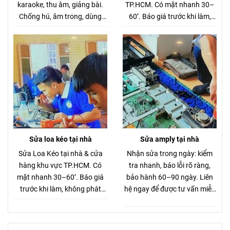
karaoke, thu âm, giảng bài.
TP.HCM. Có mặt nhanh 30–
Chống hú, âm trong, dùng
60’. Báo giá trước khi làm,
cho chung cư – xe hơi. Giá
không phát sinh.
thanh lý 280K.
Sửa loa kéo tại nhà
Sửa amply tại nhà
Sửa Loa Kéo tại nhà & cửa
Nhận sửa trong ngày: kiểm
hàng khu vực TP.HCM. Có
tra nhanh, báo lỗi rõ ràng,
mặt nhanh 30–60’. Báo giá
bảo hành 60–90 ngày. Liên
trước khi làm, không phát
hệ ngay để được tư vấn miễn
sinh.
phí.