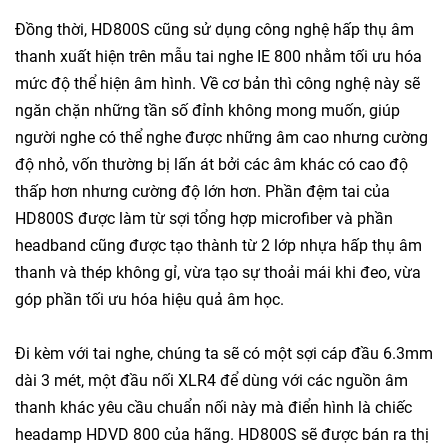
Đồng thời, HD800S cũng sử dụng công nghệ hấp thụ âm
thanh xuất hiện trên mẫu tai nghe IE 800 nhằm tối ưu hóa
mức độ thể hiện âm hình. Về cơ bản thì công nghệ này sẽ
ngăn chặn những tần số đỉnh không mong muốn, giúp
người nghe có thể nghe được những âm cao nhưng cường
độ nhỏ, vốn thường bị lấn át bởi các âm khác có cao độ
thấp hơn nhưng cường độ lớn hơn. Phần đệm tai của
HD800S được làm từ sợi tổng hợp microfiber và phần
headband cũng được tạo thành từ 2 lớp nhựa hấp thụ âm
thanh và thép không gỉ, vừa tạo sự thoải mái khi đeo, vừa
góp phần tối ưu hóa hiệu quả âm học.
Đi kèm với tai nghe, chúng ta sẽ có một sợi cáp đầu 6.3mm
dài 3 mét, một đầu nối XLR4 để dùng với các nguồn âm
thanh khác yêu cầu chuẩn nối này mà điển hình là chiếc
headamp HDVD 800 của hãng. HD800S sẽ được bán ra thị