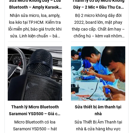
Sửa Micro Không Dây – Loa
Thanh lý 05 bộ Micro Không
Bluetooth – Amply Karaoke
Dây – 2 Mic + Đầu Thu Cao
– Loa Kéo Tại TP.HCM |
cấp – Giá chỉ 980K
Nhận sửa micro, loa, amply,
Bộ 2 micro không dây đời
Kiểm Tra Miễn Phí
loa kéo tại TP.HCM. Kiểm tra
2022, board lớn, mặt phay
lỗi miễn phí, báo giá trước khi
thép cao cấp. Chất âm hay –
sửa. Linh kiện chuẩn – bảo
chống hú – kèm vali nhôm.
hành rõ ràng. Gọi/Zalo 0944
Thanh lý 5 bộ duy nhất. Xem
168 162.
tại Võ Văn Tần, Q3.
Thanh lý Micro Bluetooth
Sửa thiết bị âm thanh tại
Saramoni YSD500 – Giá chỉ
nhà
280.000đ (Hàng chuẩn gần 1
Micro Bluetooth có loa
Sửa Thiết Bị Âm Thanh tại
triệu)
Saramoni YSD500 – hát
nhà & cửa hàng khu vực