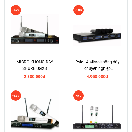
-26%
-10%
MICRO KHÔNG DÂY
Pyle - 4 Micro không dây
SHURE UGX8
chuyên nghiệp
PDWM5000
2.800.000đ
4.950.000đ
-12%
-5%